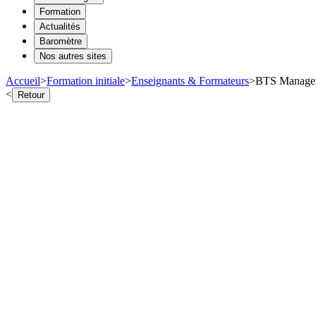
Formation
Actualités
Baromètre
Nos autres sites
Accueil
>
Formation initiale
>
Enseignants & Formateurs
>
BTS Manageme
<
Retour