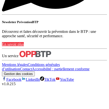
Newsletter PréventionBTP
Découvrez et faites découvrir la prévention dans le BTP : une
approche santé, sécurité et performance.
En savoir plus
Un service
Mentions légales
Conditions générales
d’utilisation
Contact
Accessibilité : partiellement conforme
Gestion des cookies
Facebook
LinkedIn
TikTok
YouTube
v
1.0.215