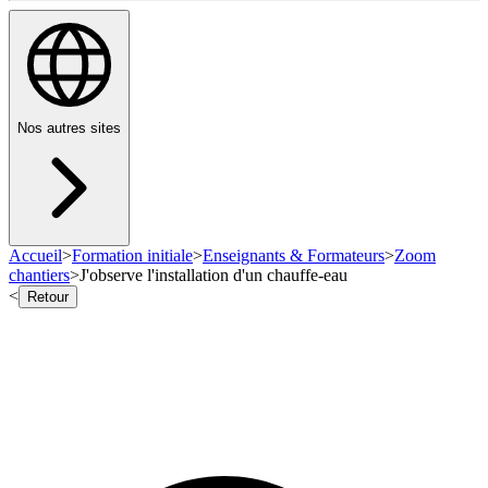
Nos autres sites
Accueil
>
Formation initiale
>
Enseignants & Formateurs
>
Zoom
chantiers
>
J'observe l'installation d'un chauffe-eau
<
Retour