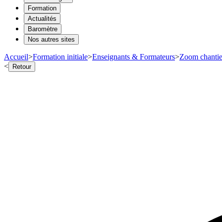
Formation
Actualités
Baromètre
Nos autres sites
Accueil
>
Formation initiale
>
Enseignants & Formateurs
>
Zoom chantie
<
Retour