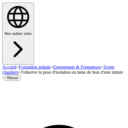
Nos autres sites
Accueil
>
Formation initiale
>
Enseignants & Formateurs
>
Zoom
chantiers
>
J'observe la pose d'isolation en laine de bois d'une toiture
<
Retour