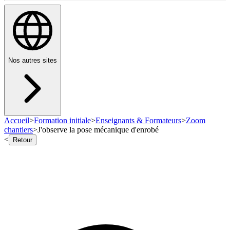
Nos autres sites
Accueil
>
Formation initiale
>
Enseignants & Formateurs
>
Zoom
chantiers
>
J'observe la pose mécanique d'enrobé
<
Retour