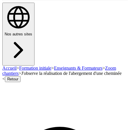
Nos autres sites
Accueil
>
Formation initiale
>
Enseignants & Formateurs
>
Zoom
chantiers
>
J'observe la réalisation de l'abergement d'une cheminée
<
Retour