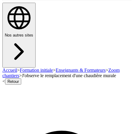
Nos autres sites
Accueil
>
Formation initiale
>
Enseignants & Formateurs
>
Zoom
chantiers
>
J'observe le remplacement d'une chaudière murale
<
Retour