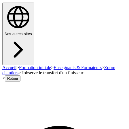
Nos autres sites
Accueil
>
Formation initiale
>
Enseignants & Formateurs
>
Zoom
chantiers
>
J'observe le transfert d'un finisseur
<
Retour