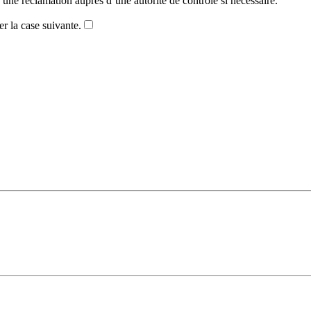
une réclamation auprès d’une autorité de contrôle si nécessaire.
er la case suivante.