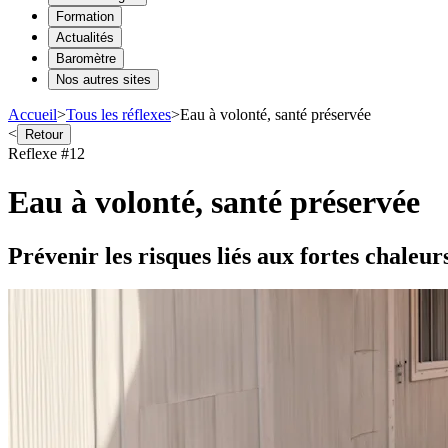
Formation
Actualités
Baromètre
Nos autres sites
Accueil
>
Tous les réflexes
>
Eau à volonté, santé préservée
<
Retour
Reflexe #12
Eau à volonté, santé préservée
Prévenir les risques liés aux fortes chaleur