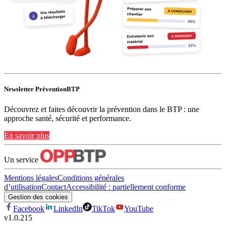
Newsletter PréventionBTP
Découvrez et faites découvrir la prévention dans le BTP : une
approche santé, sécurité et performance.
En savoir plus
Un service
Mentions légales
Conditions générales
d’utilisation
Contact
Accessibilité : partiellement conforme
Gestion des cookies
Facebook
LinkedIn
TikTok
YouTube
v
1.0.215