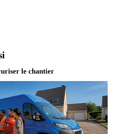
si
curiser le chantier