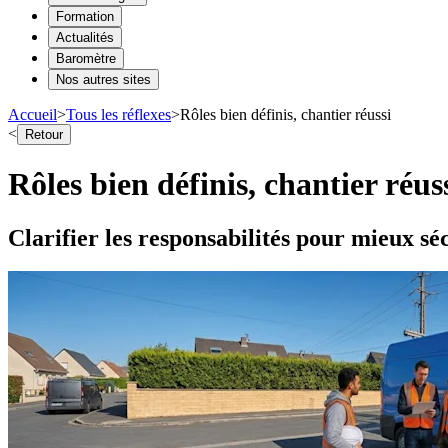
Formation
Actualités
Baromètre
Nos autres sites
Accueil
>
Tous les réflexes
>
Rôles bien définis, chantier réussi
<
Retour
Rôles bien définis, chantier réus
Clarifier les responsabilités pour mieux sé