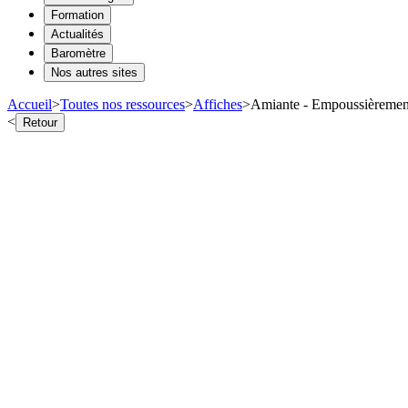
Formation
Actualités
Baromètre
Nos autres sites
Accueil
>
Toutes nos ressources
>
Affiches
>
Amiante - Empoussièrement 
<
Retour