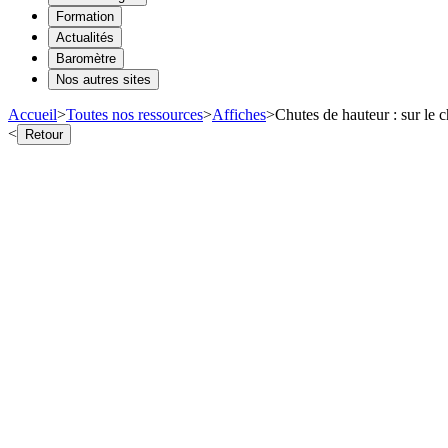
Formation
Actualités
Baromètre
Nos autres sites
Accueil
>
Toutes nos ressources
>
Affiches
>
Chutes de hauteur : sur le c
<
Retour