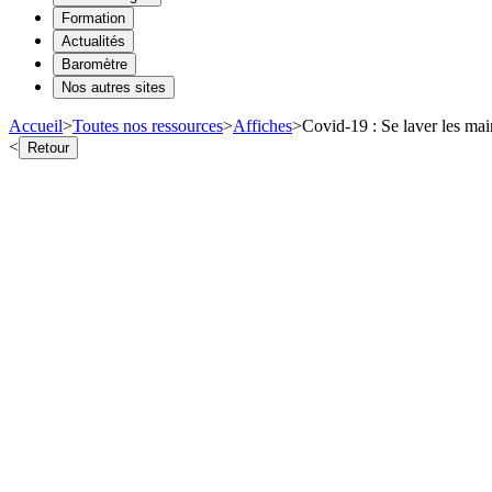
Formation
Actualités
Baromètre
Nos autres sites
Accueil
>
Toutes nos ressources
>
Affiches
>
Covid-19 : Se laver les mai
<
Retour