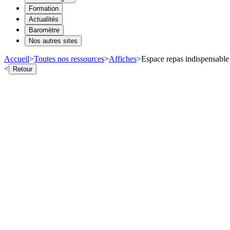
Formation
Actualités
Baromètre
Nos autres sites
Accueil
>
Toutes nos ressources
>
Affiches
>
Espace repas indispensable 
<
Retour