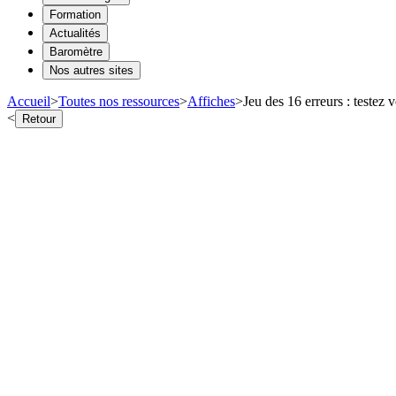
Formation
Actualités
Baromètre
Nos autres sites
Accueil
>
Toutes nos ressources
>
Affiches
>
Jeu des 16 erreurs : testez 
<
Retour