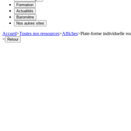
Formation
Actualités
Baromètre
Nos autres sites
Accueil
>
Toutes nos ressources
>
Affiches
>
Plate-forme individuelle rou
<
Retour