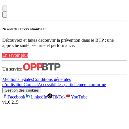
Newsletter PréventionBTP
Découvrez et faites découvrir la prévention dans le BTP : une
approche santé, sécurité et performance.
En savoir plus
Un service
Mentions légales
Conditions générales
d’utilisation
Contact
Accessibilité : partiellement conforme
Gestion des cookies
Facebook
LinkedIn
TikTok
YouTube
v
1.0.215