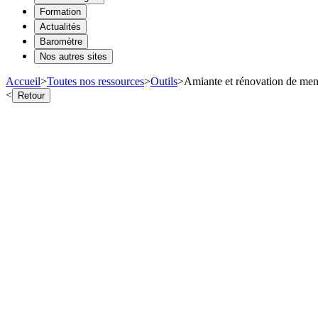
Formation
Actualités
Baromètre
Nos autres sites
Accueil
>
Toutes nos ressources
>
Outils
>
Amiante et rénovation de menui
<
Retour