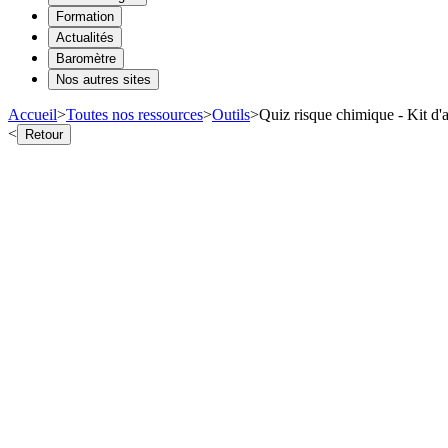
Formation
Actualités
Baromètre
Nos autres sites
Accueil
>
Toutes nos ressources
>
Outils
>
Quiz risque chimique - Kit d'
<
Retour