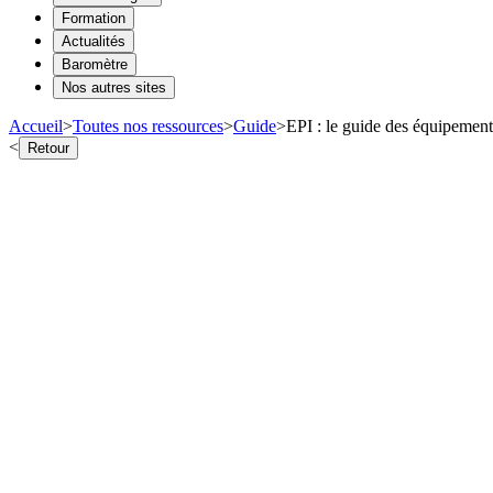
Formation
Actualités
Baromètre
Nos autres sites
Accueil
>
Toutes nos ressources
>
Guide
>
EPI : le guide des équipement
<
Retour