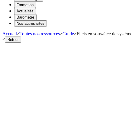
Formation
Actualités
Baromètre
Nos autres sites
Accueil
>
Toutes nos ressources
>
Guide
>
Filets en sous-face de système
<
Retour