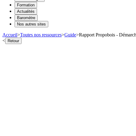
Formation
Actualités
Baromètre
Nos autres sites
Accueil
>
Toutes nos ressources
>
Guide
>
Rapport Propobois - Démarche 
<
Retour