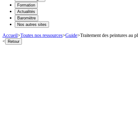
Formation
Actualités
Baromètre
Nos autres sites
Accueil
>
Toutes nos ressources
>
Guide
>
Traitement des peintures au 
<
Retour