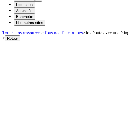
Formation
Actualités
Baromètre
Nos autres sites
Toutes nos ressources
>
Tous nos E_learnings
>
Je débute avec une éli
<
Retour