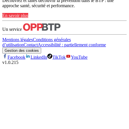
Découvrez et faites découvrir la prévention dans le BTP : une
approche santé, sécurité et performance.
En savoir plus
Un service
Mentions légales
Conditions générales
d’utilisation
Contact
Accessibilité : partiellement conforme
Gestion des cookies
Facebook
LinkedIn
TikTok
YouTube
v
1.0.215