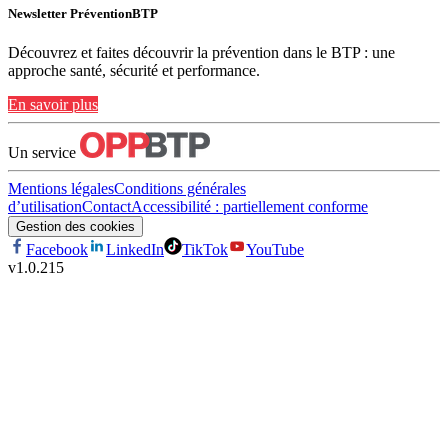
Newsletter PréventionBTP
Découvrez et faites découvrir la prévention dans le BTP : une
approche santé, sécurité et performance.
En savoir plus
Un service
Mentions légales
Conditions générales
d’utilisation
Contact
Accessibilité : partiellement conforme
Gestion des cookies
Facebook
LinkedIn
TikTok
YouTube
v
1.0.215