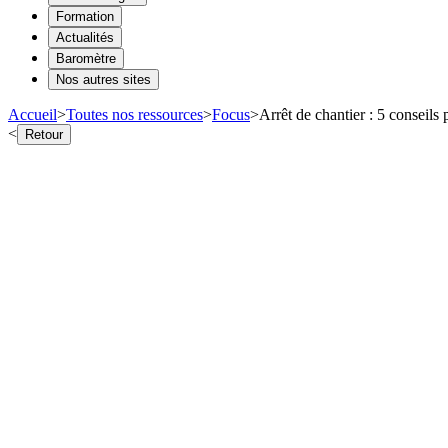
Formation
Actualités
Baromètre
Nos autres sites
Accueil
>
Toutes nos ressources
>
Focus
>
Arrêt de chantier : 5 conseils 
<
Retour