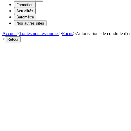
Formation
Actualités
Baromètre
Nos autres sites
Accueil
>
Toutes nos ressources
>
Focus
>
Autorisations de conduite d'en
<
Retour