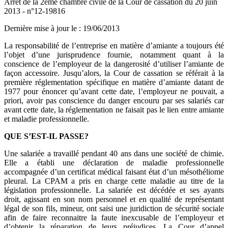
Arrêt de la 2ème chambre civile de la Cour de cassation du 20 juin
2013 - n°12-19816
Dernière mise à jour le
:
19/06/2013
La responsabilité de l’entreprise en matière d’amiante a toujours été
l’objet d’une jurisprudence fournie, notamment quant à la
conscience de l’employeur de la dangerosité d’utiliser l’amiante de
façon accessoire. Jusqu’alors, la Cour de cassation se référait à la
première réglementation spécifique en matière d’amiante datant de
1977 pour énoncer qu’avant cette date, l’employeur ne pouvait, a
priori, avoir pas conscience du danger encouru par ses salariés car
avant cette date, la réglementation ne faisait pas le lien entre amiante
et maladie professionnelle.
QUE S’EST-IL PASSE?
Une salariée a travaillé pendant 40 ans dans une société de chimie.
Elle a établi une déclaration de maladie professionnelle
accompagnée d’un certificat médical faisant état d’un mésothéliome
pleural. La CPAM a pris en charge cette maladie au titre de la
législation professionnelle. La salariée est décédée et ses ayants
droit, agissant en son nom personnel et en qualité de représentant
légal de son fils, mineur, ont saisi une juridiction de sécurité sociale
afin de faire reconnaitre la faute inexcusable de l’employeur et
d’obtenir la réparation de leurs préjudices. La Cour d’appel