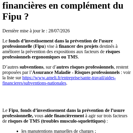
financières en complément du
Fipu ?
Dernière mise à jour le
:
28/07/2026
Le
fonds d’investissement dans la prévention de l’usure
professionnelle
(
Fipu
) vise à
financer des projets
destinés à
améliorer la prévention des expositions aux facteurs de
risques
professionnels ergonomiques ou TMS
.
D’autres
subventions
, sur d’
autres risques professionnels
, restent
proposées par l’
Assurance Maladie - Risques professionnels
: voir
la liste sur
https://www.ameli.fr/entreprise/sante-travail/aides-
financieres/subventions-nationales
.
Prévention des TMS sur vos chantiers : profitez des
aides financières du Fipu
Le
Fipu
,
fonds d’investissement dans la prévention de l’usure
professionnelle,
vous
aide financièrement
à agir sur trois facteurs
de
risques de TMS (troubles musculo-squelettiques)
:
les manutentions manuelles de charges ;