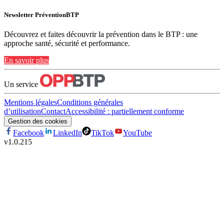
Newsletter PréventionBTP
Découvrez et faites découvrir la prévention dans le BTP : une
approche santé, sécurité et performance.
En savoir plus
Un service
Mentions légales
Conditions générales
d’utilisation
Contact
Accessibilité : partiellement conforme
Gestion des cookies
Facebook
LinkedIn
TikTok
YouTube
v
1.0.215