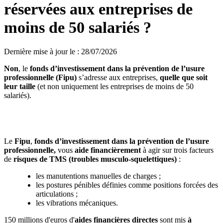
réservées aux entreprises de
moins de 50 salariés ?
Dernière mise à jour le
:
28/07/2026
Non
, le
fonds d’investissement dans la prévention de l’usure
professionnelle (Fipu)
s’adresse aux entreprises,
quelle que soit
leur taille
(et non uniquement les entreprises de moins de 50
salariés).
Prévention des TMS sur vos chantiers : profitez des
aides financières du Fipu
Le
Fipu
,
fonds d’investissement dans la prévention de l’usure
professionnelle,
vous
aide financièrement
à agir sur trois facteurs
de
risques de TMS (troubles musculo-squelettiques)
:
les manutentions manuelles de charges ;
les postures pénibles définies comme positions forcées des
articulations ;
les vibrations mécaniques.
150 millions d'euros d'
aides financières directes
sont mis
à