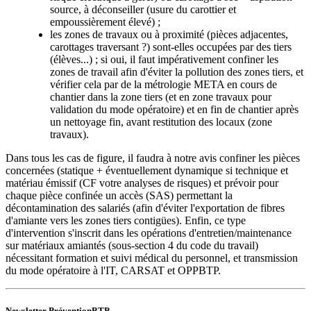
source, à déconseiller (usure du carottier et
empoussièrement élevé) ;
les zones de travaux ou à proximité (pièces adjacentes,
carottages traversant ?) sont-elles occupées par des tiers
(élèves...) ; si oui, il faut impérativement confiner les
zones de travail afin d'éviter la pollution des zones tiers, et
vérifier cela par de la métrologie META en cours de
chantier dans la zone tiers (et en zone travaux pour
validation du mode opératoire) et en fin de chantier après
un nettoyage fin, avant restitution des locaux (zone
travaux).
Dans tous les cas de figure, il faudra à notre avis confiner les pièces
concernées (statique + éventuellement dynamique si technique et
matériau émissif (CF votre analyses de risques) et prévoir pour
chaque pièce confinée un accès (SAS) permettant la
décontamination des salariés (afin d'éviter l'exportation de fibres
d'amiante vers les zones tiers contigües). Enfin, ce type
d'intervention s'inscrit dans les opérations d'entretien/maintenance
sur matériaux amiantés (sous-section 4 du code du travail)
nécessitant formation et suivi médical du personnel, et transmission
du mode opératoire à l'IT, CARSAT et OPPBTP.
Newsletter PréventionBTP