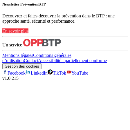
Newsletter PréventionBTP
Découvrez et faites découvrir la prévention dans le BTP : une
approche santé, sécurité et performance.
En savoir plus
Un service
Mentions légales
Conditions générales
d’utilisation
Contact
Accessibilité : partiellement conforme
Gestion des cookies
Facebook
LinkedIn
TikTok
YouTube
v
1.0.215