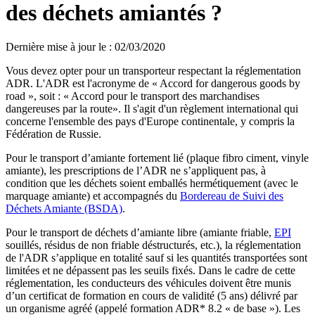
des déchets amiantés ?
Dernière mise à jour le
:
02/03/2020
Vous devez opter pour un transporteur respectant la réglementation
ADR. L'ADR est l'acronyme de « Accord for dangerous goods by
road », soit : « Accord pour le transport des marchandises
dangereuses par la route». Il s'agit d'un règlement international qui
concerne l'ensemble des pays d'Europe continentale, y compris la
Fédération de Russie.
Pour le transport d’amiante fortement lié (plaque fibro ciment, vinyle
amiante), les prescriptions de l’ADR ne s’appliquent pas, à
condition que les déchets soient emballés hermétiquement (avec le
marquage amiante) et accompagnés du
Bordereau de Suivi des
Déchets Amiante (BSDA)
.
Pour le transport de déchets d’amiante libre (amiante friable,
EPI
souillés, résidus de non friable déstructurés, etc.), la réglementation
de l'ADR s’applique en totalité sauf si les quantités transportées sont
limitées et ne dépassent pas les seuils fixés. Dans le cadre de cette
réglementation, les conducteurs des véhicules doivent être munis
d’un certificat de formation en cours de validité (5 ans) délivré par
un organisme agréé (appelé formation ADR* 8.2 « de base »). Les