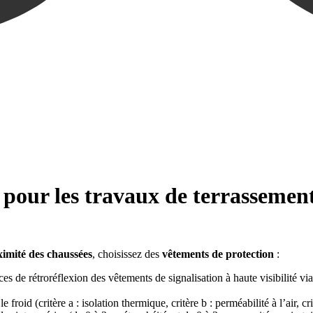
 pour les travaux de terrassemen
ximité des chaussées
, choisissez des
vêtements de protection
:
 rétroréflexion des vêtements de signalisation à haute visibilité via tr
id (critère a : isolation thermique, critère b : perméabilité à l’air, critè