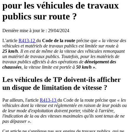
pour les véhicules de travaux
publics sur route ?
Dernière mise à jour le
:
29/04/2024
L'article
R413-12
du
Code de la route
précise que
«
la vitesse des
véhicules et matériels de travaux publics est limitée sur route à
25
km/h
. Il en est de même de la vitesse des véhicules remorquant
un matériel de travaux publics. Toutefois, pour les matériels de
travaux publics affectés à des opérations de
déneigement des
chaussées
, la vitesse limite est portée à
50
km/h
»
.
Les véhicules de TP doivent-ils afficher
un disque de limitation de vitesse ?
Par ailleurs, l'article
R413-13
du Code de la route précise que
«
les
véhicules dont la vitesse est réglementée en raison de leur poids ou
de leur mode d'exploitation doivent porter,
visible à l'arrière,
l'indication de la ou des vitesses maximales qu'ils sont tenus de ne
pas dépasser
»
.
Cet article ne s'applique pas aux engins de travaux publics, qui ne