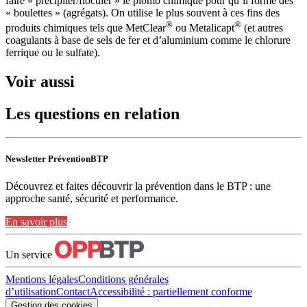
faire « précipiter/floculer » le plomb chimique pour qu’il forme des
« boulettes » (agrégats). On utilise le plus souvent à ces fins des
®
®
produits chimiques tels que MetClear
ou Metalicapt
(et autres
coagulants à base de sels de fer et d’aluminium comme le chlorure
ferrique ou le sulfate).
Voir aussi
Les questions en relation
Newsletter PréventionBTP
Découvrez et faites découvrir la prévention dans le BTP : une
approche santé, sécurité et performance.
En savoir plus
Un service
Mentions légales
Conditions générales
d’utilisation
Contact
Accessibilité : partiellement conforme
Gestion des cookies