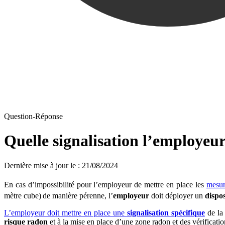
Question-Réponse
Quelle signalisation l’employeur
Dernière mise à jour le
:
21/08/2024
En cas d’impossibilité pour l’employeur de mettre en place les
mesur
mètre cube)
de manière pérenne, l’
employeur
doit déployer un
dispos
L’employeur doit mettre en place une
signalisation spécifique
de la 
risque radon
et à la mise en place d’une zone radon et des vérificatio