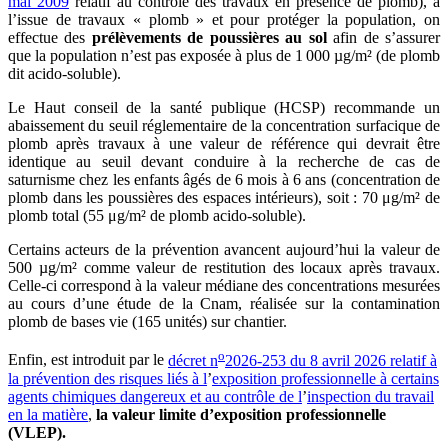
mai 2009
relatif au contrôle des travaux en présence de plomb), à
l’issue de travaux « plomb » et pour protéger la population, on
effectue des
prélèvements de poussières au sol
afin de s’assurer
que la population n’est pas exposée à plus de 1 000 µg/m² (de plomb
dit acido-soluble).
Le Haut conseil de la santé publique (HCSP) recommande un
abaissement du seuil réglementaire de la concentration surfacique de
plomb après travaux à une valeur de référence qui devrait être
identique au seuil devant conduire à la recherche de cas de
saturnisme chez les enfants âgés de 6 mois à 6 ans (concentration de
plomb dans les poussières des espaces intérieurs), soit : 70 μg/m² de
plomb total (55 μg/m² de plomb acido-soluble).
Certains acteurs de la prévention avancent aujourd’hui la valeur de
500 µg/m² comme valeur de restitution des locaux après travaux.
Celle-ci correspond à la valeur médiane des concentrations mesurées
au cours d’une étude de la Cnam, réalisée sur la contamination
plomb de bases vie (165 unités) sur chantier.
o
Enfin, est introduit par le
décret n
2026-253 du 8 avril 2026 relatif à
la prévention des risques liés à l
’
exposition professionnelle à certains
agents chimiques dangereux et au contrôle de l
’
inspection du travail
en la matière
,
la valeur limite d’exposition professionnelle
(VLEP).