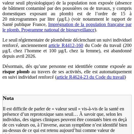
valeur seuil physiologique) de la population non exposée (absence
de bâtiment contaminé par des poussières ou de travaux, y compris
domestiques exposant au plomb) est de l’ordre de 15 à
20 microgrammes par litre (µg/L) (voir notamment le rapport de
Santé publique France,
Imprégnation de la population française par
le plomb. Programme national de biosurveillance
).
Le seuil réglementaire de plombémie déclenchant un suivi individuel
renforcé, anciennement
article R4412-160
du Code du travail (200
μg/L chez l’homme et 100 µg/L chez la femme), est abandonné
depuis avril 2026.
Désormais, dès qu’une personne est identifiée comme exposée au
risque plomb
au travers de ses activités, elle est automatiquement
en suivi individuel renforcé (
article R4624-23 du Code du travail
)
Nota
Il est difficile de parler de « valeur seuil » vis-à-vis de la santé en
présence d’un reprotoxique sans seuil… À savoir que, selon les
individus, des signes cliniques peuvent être constatés bien en deçà
de ces valeurs ou, à l’inverse, aucun symptôme n’est identifié bien
au-dessus de ce qui est retenu aujourd’hui comme valeur de