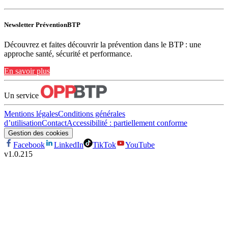
Newsletter PréventionBTP
Découvrez et faites découvrir la prévention dans le BTP : une
approche santé, sécurité et performance.
En savoir plus
Un service
Mentions légales
Conditions générales
d’utilisation
Contact
Accessibilité : partiellement conforme
Gestion des cookies
Facebook
LinkedIn
TikTok
YouTube
v
1.0.215