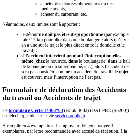
acheter des denrées alimentaires ou des
médicaments,
acheter du carburant, etc.
Néanmoins, deux limites sont à apporter :
le détour
ne doit pas être disproportionné
(par exemple
faire 15 km pour aller dans une boulangerie alors qu’il y
en a une sur le trajet le plus direct entre le domicile et le
travail) ;
si
l’accident intervient pendant l’interruption elle-
même
(
chez
la nourrice,
dans
la boulangerie,
dans
le hall
de la banque ou du supermarché, etc.), alors l’accident ne
sera pas considéré comme un accident de travail : le trajet
est couvert, mais l’interruption ne l’est pas.
Formulaire de déclaration des Accidents
du travail ou Accidents de trajet
Le
formulaire Cerfa 14463*03
(ex-60-3682) (DAT-PRE (S6200))
est téléchargeable sur le site
service-public.fr
.
À remplir en 4 exemplaires. L'employeur doit en envoyer 3
exemplaires, par lettre recommandée avec accusé de réception, à la