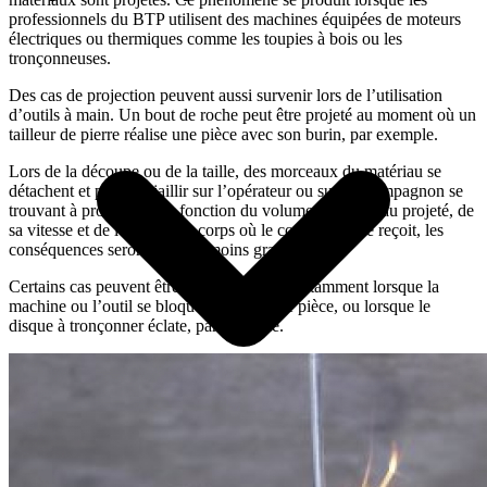
professionnels du BTP utilisent des machines équipées de moteurs
électriques ou thermiques comme les toupies à bois ou les
tronçonneuses.
Des cas de projection peuvent aussi survenir lors de l’utilisation
d’outils à main. Un bout de roche peut être projeté au moment où un
tailleur de pierre réalise une pièce avec son burin, par exemple.
Lors de la découpe ou de la taille, des morceaux du matériau se
détachent et peuvent jaillir sur l’opérateur ou sur un compagnon se
trouvant à proximité. En fonction du volume du matériau projeté, de
sa vitesse et de l’endroit du corps où le compagnon le reçoit, les
conséquences seront plus ou moins graves.
Certains cas peuvent être très dangereux, notamment lorsque la
machine ou l’outil se bloque et rejette une pièce, ou lorsque le
disque à tronçonner éclate, par exemple.