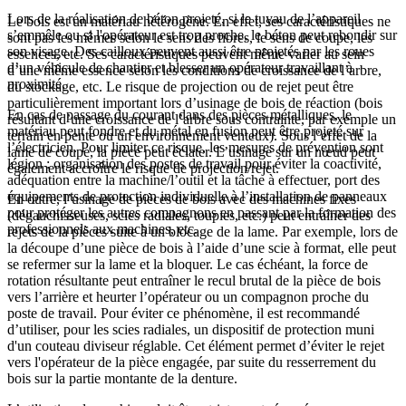
Lors de la réalisation de béton projeté, si le tuyau de l’appareil
Le bois est un matériau hétérogène. En effet, ses caractéristiques ne
s’emmêle ou si l'opérateur est trop proche, le béton peut rebondir sur
sont pas les mêmes selon le sens des fibres, le sens de coupe, les
son visage. Des cailloux peuvent aussi être projetés par les roues
essences, etc. Ses caractéristiques peuvent même varier au sein
d’un véhicule de chantier et blesser un opérateur travaillant à
d’une même essence selon les conditions de croissance de l’arbre,
proximité.
du stockage, etc. Le risque de projection ou de rejet peut être
particulièrement important lors d’usinage de bois de réaction (bois
En cas de passage du courant dans des pièces métalliques, le
résultant d’une croissance de l’arbre sous contrainte, par exemple un
matériau peut fondre et du métal en fusion peut être projeté sur
terrain en pente ou un environnement venteux). Sous l’effet de la
l’électricien. Pour limiter ce risque, les mesures de prévention sont
lame de coupe, la pièce peut éclater. L’usinage sur un nœud peut
légion : organisation des postes de travail pour éviter la coactivité,
également accroître le risque de projection/rejet.
adéquation entre la machine/l’outil et la tâche à effectuer, port des
équipements de protection individuelle à l’installation de panneaux
En outre, l’usinage de pièces de bois avec des machines fixes
pour protéger les autres compagnons en passant par la formation des
(dégauchisseuses, scies radiales, toupies, etc.) peut entraîner des
professionnels aux machines, etc.
rejets de la pièces suite à un blocage de la lame. Par exemple, lors de
la découpe d’une pièce de bois à l’aide d’une scie à format, elle peut
se refermer sur la lame et la bloquer. Le cas échéant, la force de
rotation résultante peut entraîner le recul brutal de la pièce de bois
vers l’arrière et heurter l’opérateur ou un compagnon proche du
poste de travail. Pour éviter ce phénomène, il est recommandé
d’utiliser, pour les scies radiales, un dispositif de protection muni
d'un couteau diviseur réglable. Cet élément permet d’éviter le rejet
vers l'opérateur de la pièce engagée, par suite du resserrement du
bois sur la partie montante de la denture.