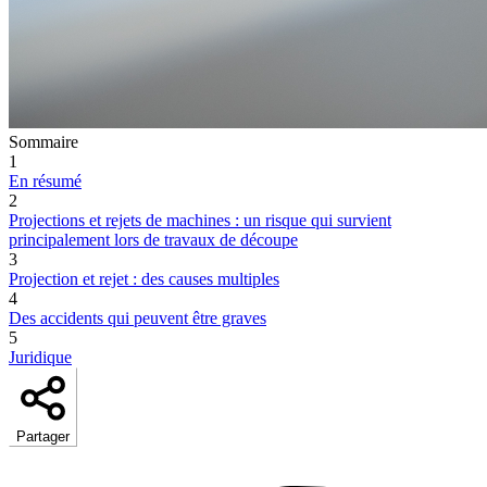
Sommaire
1
En résumé
2
Projections et rejets de machines : un risque qui survient
principalement lors de travaux de découpe
3
Projection et rejet : des causes multiples
4
Des accidents qui peuvent être graves
5
Juridique
Partager