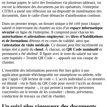
en format papier, le suivi des formations via plusieurs tableaux, ou
encore la détention des documents par les opérateurs, l'entreprise
CITBA a mené une réflexion sur un dispositif de numérisation des
documents, dans le cadre d'une démarche d'amélioration continue.
Dans un premier temps, un dossier unique a été créé pour chaque
salarié et intervenant du chantier au sein d'un
espace informatique
sécurisé
en ligne de l'entreprise. Il comprend pour chacun les
autorisations et attestations employeur
, les
titres d’habilitations
et de formations
détenus et en cours de validité, ainsi que
l'
attestation de visite médicale
. Ce dossier peut être incrémenté en
temps réel à partir du
cloud
. À chacun, un
QR Code nominatif
et
permanent a été attribué. Il figure avec le nom du salarié sur une
carte baptisée « Trombi QR Code » , apposée sur son casque de
chantier.
L'ensemble des informations peuvent être lues grâce à une
application gratuite téléchargeable sur smartphone ou tablette, telle
que l’appli « QR lecteur de code ». L’accès individuel à ces données
est illimité - via le flash du QR Code pour ouvrir l’accès au dossier
de la personne requise –, ce qui permet à toutes les personnes
concernées sur le terrain de les consulter : clients, préventeur,
conducteur de travaux ou chef de chantier.
Un suivi plus rigoureux des documents