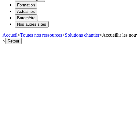
Formation
Actualités
Baromètre
Nos autres sites
Accueil
>
Toutes nos ressources
>
Solutions chantier
>
Accueillir les nou
<
Retour