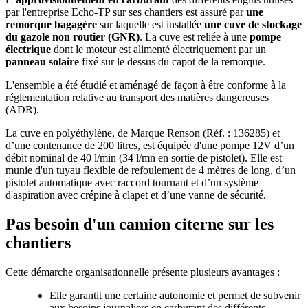
par l'entreprise Echo-TP sur ses chantiers est assuré par
une
remorque bagagère
sur laquelle est installée
une cuve de stockage
du gazole non routier (GNR)
. La cuve est reliée à une
pompe
électrique
dont le moteur est alimenté électriquement par un
panneau solaire
fixé sur le dessus du capot de la remorque.
L'ensemble a été étudié et aménagé de façon à être conforme à la
réglementation relative au transport des matières dangereuses
(ADR).
La cuve en polyéthylène, de Marque Renson (Réf. : 136285) et
d’une contenance de 200 litres, est équipée d'une pompe 12V d’un
débit nominal de 40 l/min (34 l/mn en sortie de pistolet). Elle est
munie d'un tuyau flexible de refoulement de 4 mètres de long, d’un
pistolet automatique avec raccord tournant et d’un système
d'aspiration avec crépine à clapet et d’une vanne de sécurité.
Pas besoin d'un camion citerne sur les
chantiers
Cette démarche organisationnelle présente plusieurs avantages :
Elle garantit une certaine autonomie et permet de subvenir
aux besoins journaliers en carburant des différents