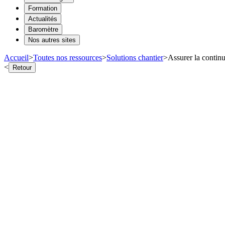
Formation
Actualités
Baromètre
Nos autres sites
Accueil
>
Toutes nos ressources
>
Solutions chantier
>
Assurer la continu
<
Retour